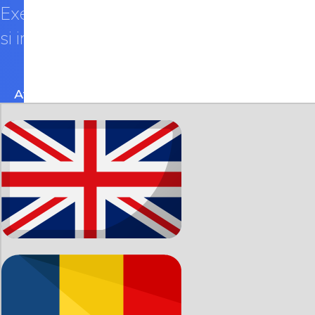
Executam lucrari complete de constructie, 
si in cel rural.
Afla mai multe