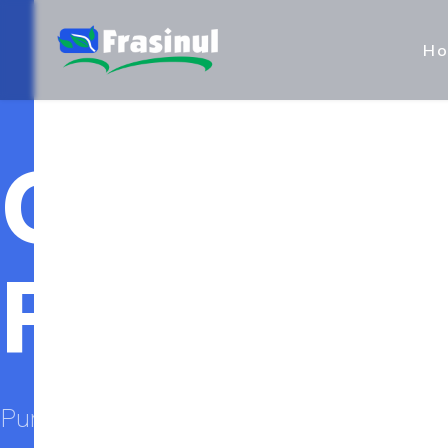
H
Construct
Poduri
Punem accent pe durabilitate, siguranta si 