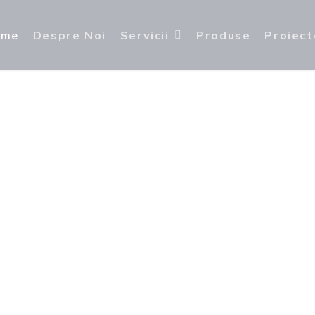
ome
Despre Noi
Servicii
Produse
Proiect
ii Drumur
eficienta in fiecare proiect de infrastructu