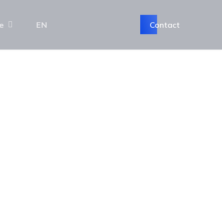
Contact
e
EN
i si
ra rutiera pe care il realizam.